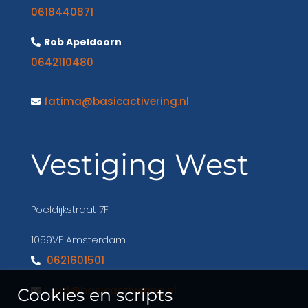
0618440871
Rob Apeldoorn
0642110480
fatima@basicactivering.nl
Vestiging West
Poeldijkstraat 7F
1059VE Amsterdam
0621601501
ruud@basicactivering.nl
Cookies en scripts