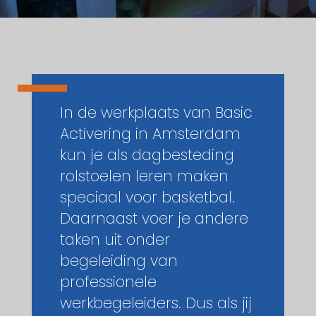
In de werkplaats van Basic
Activering in Amsterdam
kun je als dagbesteding
rolstoelen leren maken
speciaal voor basketbal.
Daarnaast voer je andere
taken uit onder
begeleiding van
professionele
werkbegeleiders. Dus als jij