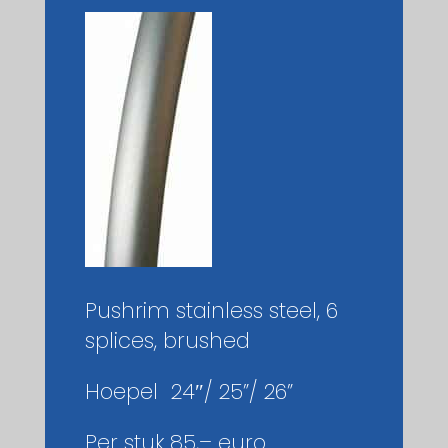
Pushrim stainless steel, 6
splices, brushed
Hoepel 24″/ 25”/ 26”
Per stuk 85,– euro