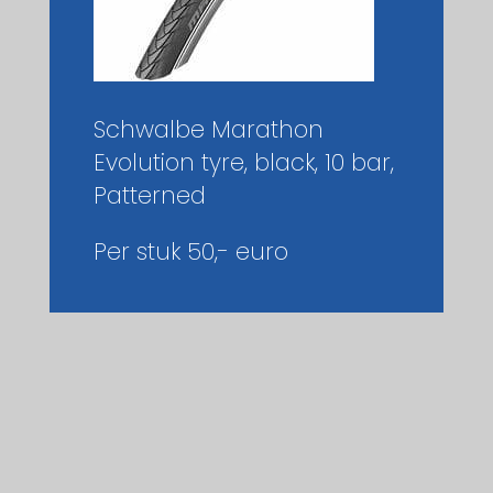
Schwalbe Marathon
Evolution tyre, black, 10 bar,
Patterned
Per stuk 50,- euro