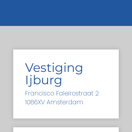
Vestiging
Ijburg
Francisco Faleirostraat 2
1086XV Amsterdam