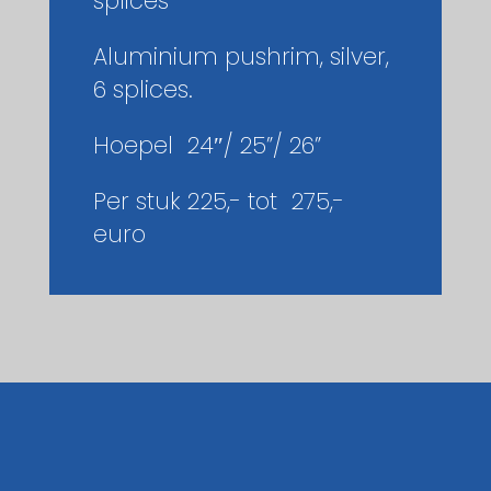
splices
Aluminium pushrim, silver,
6 splices.
Hoepel 24″/ 25”/ 26”
Per stuk 225,- tot 275,-
euro