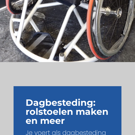
Dagbesteding:
rolstoelen maken
en meer
Je voert als dagbesteding