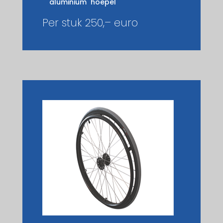
aluminium hoepel
Per stuk 250,– euro