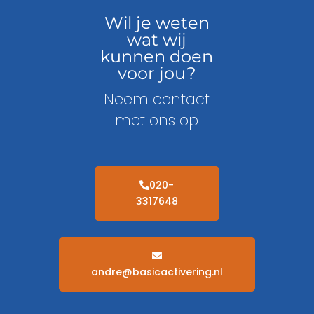
Wil je weten
wat wij
kunnen doen
voor jou?
Neem contact
met ons op
020-
3317648
andre@basicactivering.nl