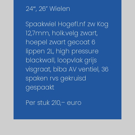
24″, 26” Wielen
Spaakwiel Hogefl.nf zw Kog
12,7mm, holk.velg zwart,
hoepel zwart gecoat 6
lippen 2L, high pressure
blackwall, loopvlak grijs
visgraat, biba AV ventiel, 36
spaken rvs gekruisd
gespaakt
Per stuk 210,– euro