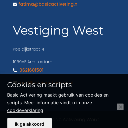
fatima@basicactivering.nl
Vestiging West
Poeldijkstraat 7F
1059VE Amsterdam
0621601501
ruud@basicactivering.nl
Cookies en scripts
Basic Activering maakt gebruik van cookies en
scripts. Meer informatie vindt u in onze
cookieverklaring
© 2026
- Basic Activering Werkt
Ik ga akkoord