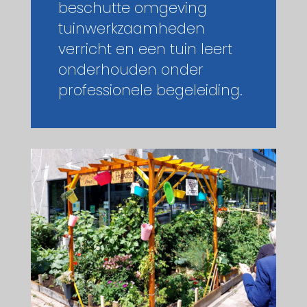
beschutte omgeving
tuinwerkzaamheden
verricht en een tuin leert
onderhouden onder
professionele begeleiding.