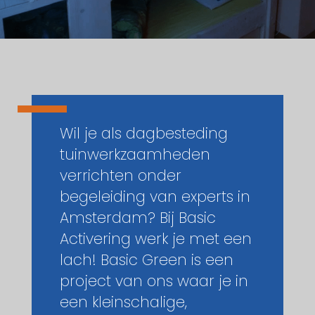
Wil je als dagbesteding
tuinwerkzaamheden
verrichten onder
begeleiding van experts in
Amsterdam? Bij Basic
Activering werk je met een
lach! Basic Green is een
project van ons waar je in
een kleinschalige,